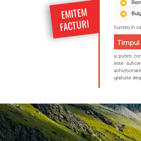
Rom
E
MITE
M
FACT
Bulg
URI
Sunteți în că
Timpul 
și puteți co
este sufici
achiziționar
gratuite des