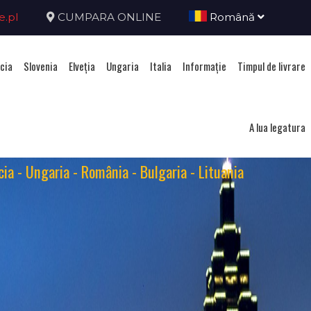
e.pl
CUMPARA ONLINE
Română
cia
Slovenia
Elveţia
Ungaria
Italia
Informație
Timpul de livrare
A lua legatura
VINIETE ELECTRONICE
cia - Ungaria - România - Bulgaria - Lituania