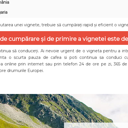
ânia
aria
utarea unei vignete, trebuie să cumpărați rapid și eficient o vignet
de cumpărare și de primire a vignetei este de 
ntinua să conduceți. Ai nevoie urgent de o vigneta pentru a intr
enta o scurta pauza de cafea si poti continua sa conduci 
ea online prin internet sau prin telefon 24 de ore pe zi, 365 de z
pre drumurile Europei.