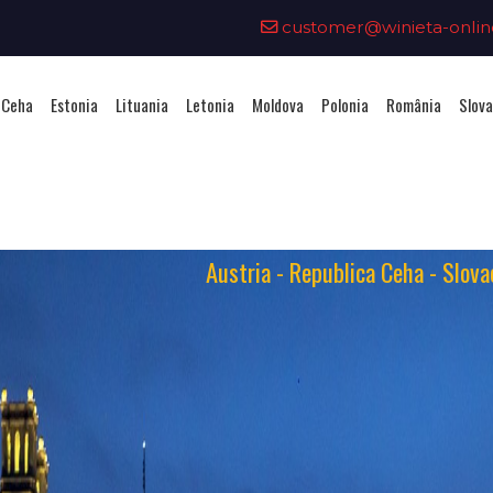
customer@winieta-onlin
 Ceha
Estonia
Lituania
Letonia
Moldova
Polonia
România
Slova
Austria - Republica Ceha - Slova