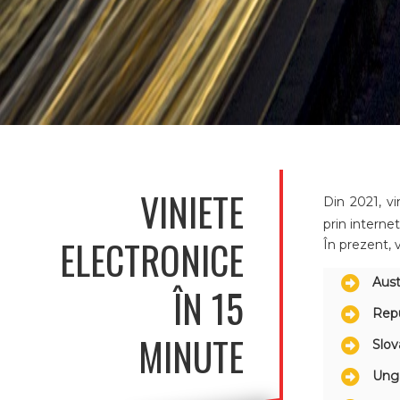
VINIETE
Din 2021, vi
prin internet
ELECTRONICE
În prezent, 
Aust
ÎN 15
Rep
MINUTE
Slov
Ung