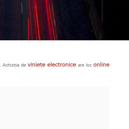
viniete electronice
online
i. Achiziția de
are loc