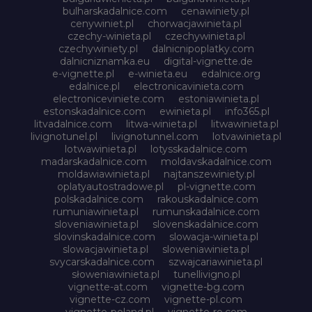
bulharskadalnice.com
cenawiniety.pl
cenywiniet.pl
chorwacjawinieta.pl
czechy-winieta.pl
czechywinieta.pl
czechywiniety.pl
dalnicnipoplatky.com
dalnicniznamka.eu
digital-vignette.de
e-vignette.pl
e-winieta.eu
edalnice.org
edalnice.pl
electronicavinieta.com
electroniceviniete.com
estoniawinieta.pl
estonskadalnice.com
ewinieta.pl
info365.pl
litvadalnice.com
litwa-winieta.pl
litwawinieta.pl
livignotunel.pl
livignotunnel.com
lotvawinieta.pl
lotwawinieta.pl
lotysskadalnice.com
madarskadalnice.com
moldavskadalnice.com
moldawiawinieta.pl
najtanszewiniety.pl
oplatyautostradowe.pl
pl-vignette.com
polskadalnice.com
rakouskadalnice.com
rumuniawinieta.pl
rumunskadalnice.com
sloveniawinieta.pl
slovenskadalnice.com
slovinskadalnice.com
slowacja-winieta.pl
slowacjawinieta.pl
sloweniawinieta.pl
svycarskadalnice.com
szwajcariawinieta.pl
słoweniawinieta.pl
tunellivigno.pl
vignette-at.com
vignette-bg.com
vignette-cz.com
vignette-pl.com
vignette-poland.pl
vignette-ro.com