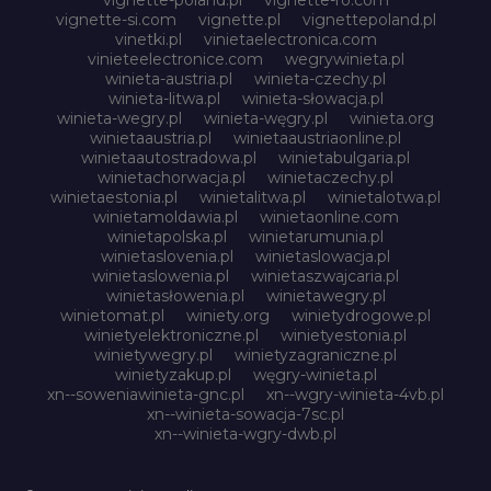
vignette-si.com
vignette.pl
vignettepoland.pl
vinetki.pl
vinietaelectronica.com
vinieteelectronice.com
wegrywinieta.pl
winieta-austria.pl
winieta-czechy.pl
winieta-litwa.pl
winieta-słowacja.pl
winieta-wegry.pl
winieta-węgry.pl
winieta.org
winietaaustria.pl
winietaaustriaonline.pl
winietaautostradowa.pl
winietabulgaria.pl
winietachorwacja.pl
winietaczechy.pl
winietaestonia.pl
winietalitwa.pl
winietalotwa.pl
winietamoldawia.pl
winietaonline.com
winietapolska.pl
winietarumunia.pl
winietaslovenia.pl
winietaslowacja.pl
winietaslowenia.pl
winietaszwajcaria.pl
winietasłowenia.pl
winietawegry.pl
winietomat.pl
winiety.org
winietydrogowe.pl
winietyelektroniczne.pl
winietyestonia.pl
winietywegry.pl
winietyzagraniczne.pl
winietyzakup.pl
węgry-winieta.pl
xn--soweniawinieta-gnc.pl
xn--wgry-winieta-4vb.pl
xn--winieta-sowacja-7sc.pl
xn--winieta-wgry-dwb.pl