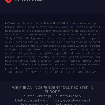
Information clause in connection with GDPR
the administrator of your
personal data is Feniqs.pl Prosta Spółka Akcyjna. Your personal data will
be processed for the purpose of providing services / offers pursuant to art.
6 sec. 1 lit. of the general regulation on the protection of personal data of
27 April 2016 as the legitimate interest of the administrator, the recipients
of your personal data will only be entities authorized to obtain personal
data on the basis of the law, your personal data stored will be for a period
of 5 years or longer based on the legitimate interest pursued by the
administrator, you have the right to request the administrator to access
personal data, the right to rectify their removal or limit processing, you
have the right to lodge a complaint with the President Personal Data
Protection Office, providing personal data is voluntary, however, failure to
provide data may result in the inability to provide services / offer.
JESTEŚMY NIEZALEŻNYM REJESTRATOREM OPŁAT AUTOSTRADOWYCH
WE ARE AN INDEPENDENT TOLL REGISTER IN
EUROPE:
austria-winieta.pl
austriawinieta.pl
bilet-autostradowy.pl
bilety-autostradowe.pl
bulgariawienieta.pl
bulgariawinieta.pl