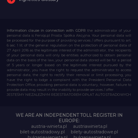
Information clause in connection with GDPR
the administrator of your
personal data is Feniqs.pl Prosta Spółka Akcyjna. Your personal data will
be processed for the purpose of providing services / offers pursuant to art.
6 sec. 1 lit. of the general regulation on the protection of personal data of
27 April 2016 as the legitimate interest of the administrator, the recipients
of your personal data will only be entities authorized to obtain personal
data on the basis of the law, your personal data stored will be for a period
of 5 years or longer based on the legitimate interest pursued by the
administrator, you have the right to request the administrator to access
personal data, the right to rectify their removal or limit processing, you
have the right to lodge a complaint with the President Personal Data
Protection Office, providing personal data is voluntary, however, failure to
provide data may result in the inability to provide services / offer.
JESTEŚMY NIEZALEŻNYM REJESTRATOREM OPŁAT AUTOSTRADOWYCH
WE ARE AN INDEPENDENT TOLL REGISTER IN
EUROPE:
austria-winieta.pl
austriawinieta.pl
bilet-autostradowy.pl
bilety-autostradowe.pl
bulgariawienieta.pl
bulgariawinieta.pl