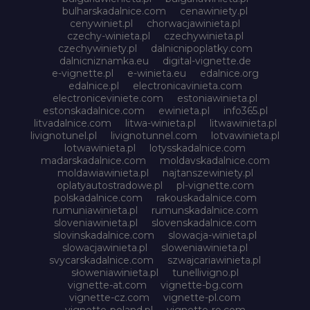
bulharskadalnice.com
cenawiniety.pl
cenywiniet.pl
chorwacjawinieta.pl
czechy-winieta.pl
czechywinieta.pl
czechywiniety.pl
dalnicnipoplatky.com
dalnicniznamka.eu
digital-vignette.de
e-vignette.pl
e-winieta.eu
edalnice.org
edalnice.pl
electronicavinieta.com
electroniceviniete.com
estoniawinieta.pl
estonskadalnice.com
ewinieta.pl
info365.pl
litvadalnice.com
litwa-winieta.pl
litwawinieta.pl
livignotunel.pl
livignotunnel.com
lotvawinieta.pl
lotwawinieta.pl
lotysskadalnice.com
madarskadalnice.com
moldavskadalnice.com
moldawiawinieta.pl
najtanszewiniety.pl
oplatyautostradowe.pl
pl-vignette.com
polskadalnice.com
rakouskadalnice.com
rumuniawinieta.pl
rumunskadalnice.com
sloveniawinieta.pl
slovenskadalnice.com
slovinskadalnice.com
slowacja-winieta.pl
slowacjawinieta.pl
sloweniawinieta.pl
svycarskadalnice.com
szwajcariawinieta.pl
słoweniawinieta.pl
tunellivigno.pl
vignette-at.com
vignette-bg.com
vignette-cz.com
vignette-pl.com
vignette-poland.pl
vignette-ro.com