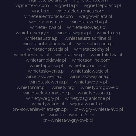
vignette-si.com
vignette.pl
vignettepoland.pl
vinetki.pl
vinietaelectronica.com
vinieteelectronice.com
wegrywinieta.pl
winieta-austria.pl
winieta-czechy.pl
winieta-litwa.pl
winieta-słowacja.pl
winieta-wegry.pl
winieta-węgry.pl
winieta.org
winietaaustria.pl
winietaaustriaonline.pl
winietaautostradowa.pl
winietabulgaria.pl
winietachorwacja.pl
winietaczechy.pl
winietaestonia.pl
winietalitwa.pl
winietalotwa.pl
winietamoldawia.pl
winietaonline.com
winietapolska.pl
winietarumunia.pl
winietaslovenia.pl
winietaslowacja.pl
winietaslowenia.pl
winietaszwajcaria.pl
winietasłowenia.pl
winietawegry.pl
winietomat.pl
winiety.org
winietydrogowe.pl
winietyelektroniczne.pl
winietyestonia.pl
winietywegry.pl
winietyzagraniczne.pl
winietyzakup.pl
węgry-winieta.pl
xn--soweniawinieta-gnc.pl
xn--wgry-winieta-4vb.pl
xn--winieta-sowacja-7sc.pl
xn--winieta-wgry-dwb.pl