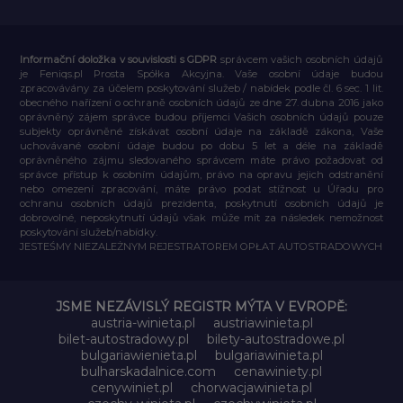
Informační doložka v souvislosti s GDPR
správcem vašich osobních údajů
je Feniqs.pl Prosta Spółka Akcyjna. Vaše osobní údaje budou
zpracovávány za účelem poskytování služeb / nabídek podle čl. 6 sec. 1 lit.
obecného nařízení o ochraně osobních údajů ze dne 27. dubna 2016 jako
oprávněný zájem správce budou příjemci Vašich osobních údajů pouze
subjekty oprávněné získávat osobní údaje na základě zákona, Vaše
uchovávané osobní údaje budou po dobu 5 let a déle na základě
oprávněného zájmu sledovaného správcem máte právo požadovat od
správce přístup k osobním údajům, právo na opravu jejich odstranění
nebo omezení zpracování, máte právo podat stížnost u Úřadu pro
ochranu osobních údajů prezidenta, poskytnutí osobních údajů je
dobrovolné, neposkytnutí údajů však může mít za následek nemožnost
poskytování služeb/nabídky.
JESTEŚMY NIEZALEŻNYM REJESTRATOREM OPŁAT AUTOSTRADOWYCH
JSME NEZÁVISLÝ REGISTR MÝTA V EVROPĚ:
austria-winieta.pl
austriawinieta.pl
bilet-autostradowy.pl
bilety-autostradowe.pl
bulgariawienieta.pl
bulgariawinieta.pl
bulharskadalnice.com
cenawiniety.pl
cenywiniet.pl
chorwacjawinieta.pl