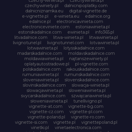
czechy-winieta.pl
czechywinieta.pl
czechywiniety.pl
dalnicnipoplatky.com
dalnicniznamka.eu
digital-vignette.de
e-vignette.pl
e-winieta.eu
edalnice.org
edalnice.pl
electronicavinieta.com
electroniceviniete.com
estoniawinieta.pl
estonskadalnice.com
ewinieta.pl
info365.pl
litvadalnice.com
litwa-winieta.pl
litwawinieta.pl
livignotunel.pl
livignotunnel.com
lotvawinieta.pl
lotwawinieta.pl
lotysskadalnice.com
madarskadalnice.com
moldavskadalnice.com
moldawiawinieta.pl
najtanszewiniety.pl
oplatyautostradowe.pl
pl-vignette.com
polskadalnice.com
rakouskadalnice.com
rumuniawinieta.pl
rumunskadalnice.com
sloveniawinieta.pl
slovenskadalnice.com
slovinskadalnice.com
slowacja-winieta.pl
slowacjawinieta.pl
sloweniawinieta.pl
svycarskadalnice.com
szwajcariawinieta.pl
słoweniawinieta.pl
tunellivigno.pl
vignette-at.com
vignette-bg.com
vignette-cz.com
vignette-pl.com
vignette-poland.pl
vignette-ro.com
vignette-si.com
vignette.pl
vignettepoland.pl
vinetki.pl
vinietaelectronica.com