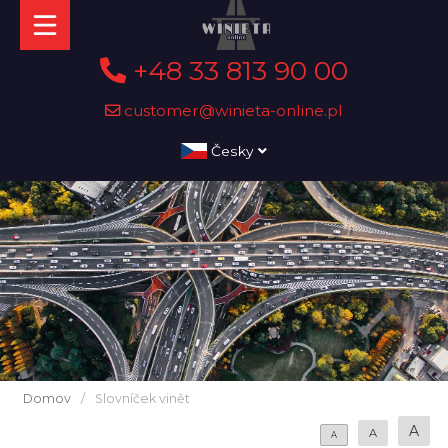
+48 33 813 90 00
customer@winieta-online.pl
Česky
Domov
/
Slovníček vinět
A
A
A